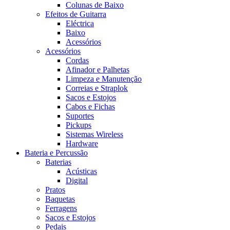
Colunas de Baixo
Efeitos de Guitarra
Eléctrica
Baixo
Acessórios
Acessórios
Cordas
Afinador e Palhetas
Limpeza e Manutenção
Correias e Straplok
Sacos e Estojos
Cabos e Fichas
Suportes
Pickups
Sistemas Wireless
Hardware
Bateria e Percussão
Baterias
Acústicas
Digital
Pratos
Baquetas
Ferragens
Sacos e Estojos
Pedais