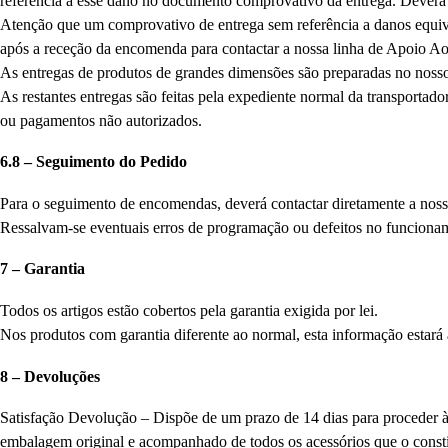
referência a esse dano no documento comprovativo da entrega. Deverá 
Atenção que um comprovativo de entrega sem referência a danos equiv
após a receção da encomenda para contactar a nossa linha de Apoio Ao
As entregas de produtos de grandes dimensões são preparadas no nosso 
As restantes entregas são feitas pela expediente normal da transportad
ou pagamentos não autorizados.
6.8 – Seguimento do Pedido
Para o seguimento de encomendas, deverá contactar diretamente a nossa
Ressalvam-se eventuais erros de programação ou defeitos no funcionamen
7 – Garantia
Todos os artigos estão cobertos pela garantia exigida por lei.
Nos produtos com garantia diferente ao normal, esta informação estará
8 – Devoluções
Satisfação Devolução – Dispõe de um prazo de 14 dias para proceder 
embalagem original e acompanhado de todos os acessórios que o consti