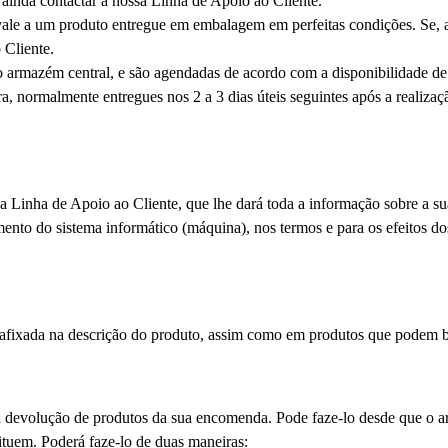
ainda contactar a nossa Linha de Apoio ao Cliente.
ale a um produto entregue em embalagem em perfeitas condições. Se, a
 Cliente.
armazém central, e são agendadas de acordo com a disponibilidade de e
ora, normalmente entregues nos 2 a 3 dias úteis seguintes após a realiz
 Linha de Apoio ao Cliente, que lhe dará toda a informação sobre a su
to do sistema informático (máquina), nos termos e para os efeitos dos a
 afixada na descrição do produto, assim como em produtos que podem ben
à devolução de produtos da sua encomenda. Pode faze-lo desde que o a
tuem. Poderá faze-lo de duas maneiras: