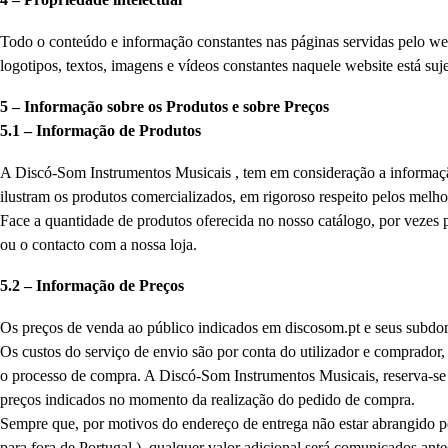
Todo o conteúdo e informação constantes nas páginas servidas pelo web
logotipos, textos, imagens e vídeos constantes naquele website está suje
5 – Informação sobre os Produtos e sobre Preços
5.1 – Informação de Produtos
A Discó-Som Instrumentos Musicais , tem em consideração a informação r
ilustram os produtos comercializados, em rigoroso respeito pelos melh
Face a quantidade de produtos oferecida no nosso catálogo, por vezes 
ou o contacto com a nossa loja.
5.2 – Informação de Preços
Os preços de venda ao público indicados em discosom.pt e seus subdo
Os custos do serviço de envio são por conta do utilizador e comprador,
o processo de compra. A Discó-Som Instrumentos Musicais, reserva-se 
preços indicados no momento da realização do pedido de compra.
Sempre que, por motivos do endereço de entrega não estar abrangido pel
para fora de Portugal ), qualquer valor adicional será comunicados ant