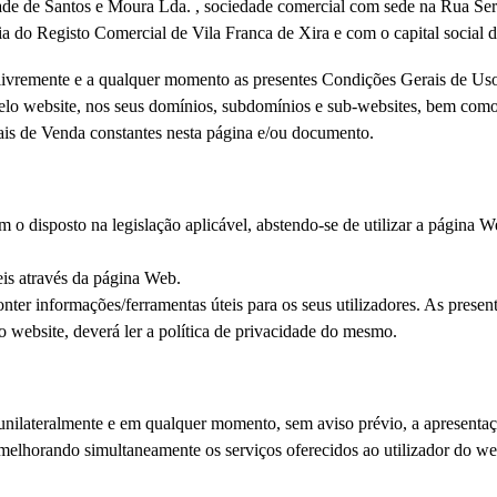
e de Santos e Moura Lda. , sociedade comercial com sede na Rua Serp
do Registo Comercial de Vila Franca de Xira e com o capital social d
 livremente e a qualquer momento as presentes Condições Gerais de Us
pelo website, nos seus domínios, subdomínios e sub-websites, bem com
ais de Venda constantes nesta página e/ou documento.
 disposto na legislação aplicável, abstendo-se de utilizar a página Web
eis através da página Web.
nter informações/ferramentas úteis para os seus utilizadores. As presen
sso website, deverá ler a política de privacidade do mesmo.
unilateralmente e em qualquer momento, sem aviso prévio, a apresentaçã
 melhorando simultaneamente os serviços oferecidos ao utilizador do we