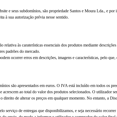
site e seus subdomínios, são propriedade Santos e Moura Lda., e por is
ita à sua autorização prévia nesse sentido.
elativa às caraterísticas essenciais dos produtos mediante descrições t
ores padrões do mercado.
podem ocorrer erros em descrições, imagens e características, pelo que
mínios são apresentados em euros. O IVA está incluído em todos os pr
 e acrescem ao total do valor dos produtos selecionados. O utilizador s
o direito de alterar os preços em qualquer momento. No entanto, a Dis
o serviço de entregas que disponibilizamos, e seja necessário recorrer 
es do envio, de modo a informar o utilizador e comprador do valor final