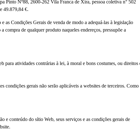
a Pinto Nº88, 2600-262 Vila Franca de Xira, pessoa coletiva n° 502
e 49.879,84 €.
o e as Condições Gerais de venda de modo a adequá-las à legislação
o a compra de qualquer produto naqueles endereços, pressupõe a
 para atividades contrárias à lei, à moral e bons costumes, ou direitos 
tes condições gerais não serão aplicáveis a websites de terceiros. Como
o e conteúdo do sítio Web, seus serviços e as condições gerais de
bsite.