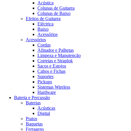
Acústica
Colunas de Guitarra
Colunas de Baixo
Efeitos de Guitarra
Eléctrica
Baixo
Acessórios
Acessórios
Cordas
Afinador e Palhetas
Limpeza e Manutenção
Correias e Straplok
Sacos e Estojos
Cabos e Fichas
Suportes
Pickups
Sistemas Wireless
Hardware
Bateria e Percussão
Baterias
Acústicas
Digital
Pratos
Baquetas
Ferragens