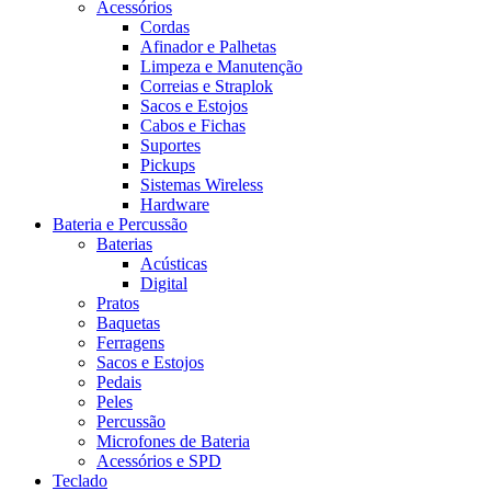
Acessórios
Cordas
Afinador e Palhetas
Limpeza e Manutenção
Correias e Straplok
Sacos e Estojos
Cabos e Fichas
Suportes
Pickups
Sistemas Wireless
Hardware
Bateria e Percussão
Baterias
Acústicas
Digital
Pratos
Baquetas
Ferragens
Sacos e Estojos
Pedais
Peles
Percussão
Microfones de Bateria
Acessórios e SPD
Teclado