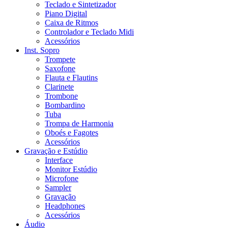
Teclado e Sintetizador
Piano Digital
Caixa de Ritmos
Controlador e Teclado Midi
Acessórios
Inst. Sopro
Trompete
Saxofone
Flauta e Flautins
Clarinete
Trombone
Bombardino
Tuba
Trompa de Harmonia
Oboés e Fagotes
Acessórios
Gravação e Estúdio
Interface
Monitor Estúdio
Microfone
Sampler
Gravação
Headphones
Acessórios
Áudio