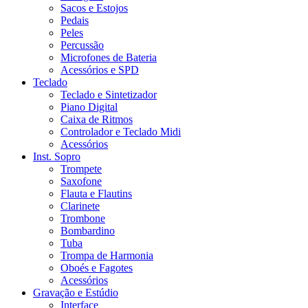
Sacos e Estojos
Pedais
Peles
Percussão
Microfones de Bateria
Acessórios e SPD
Teclado
Teclado e Sintetizador
Piano Digital
Caixa de Ritmos
Controlador e Teclado Midi
Acessórios
Inst. Sopro
Trompete
Saxofone
Flauta e Flautins
Clarinete
Trombone
Bombardino
Tuba
Trompa de Harmonia
Oboés e Fagotes
Acessórios
Gravação e Estúdio
Interface