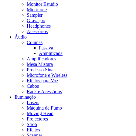
Monitor Estúdio
Microfone
Sampler
Gravação
Headphones
Acessórios
Áudio
Colunas
Passiva
Amplificada
Amplificadores
Mesa Mistura
Processo Sinal
Microfone e Wireless
Efeitos para Voz
Cabos
Rack e Acessórios
Iluminação
Lasers
Máquina de Fumo
Moving Head
Projectores
Strob
Efeitos
Scanner