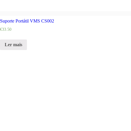
Suporte Portátil VMS CS002
€
33.50
Ler mais
Home
Sobre Nós
Contactos
Termos e Cond