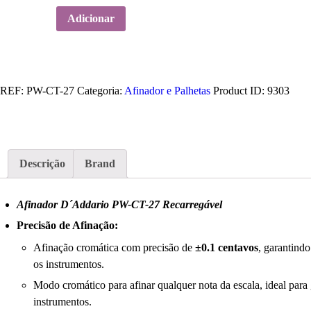
Quantidade
Adicionar
de
Afinador
D
´Addario
REF:
PW-CT-27
Categoria:
Afinador e Palhetas
Product ID:
9303
PW-
CT-
27
Recarregável
Descrição
Brand
Afinador D´Addario PW-CT-27 Recarregável
Precisão de Afinação:
Afinação cromática com precisão de
±0.1 centavos
, garantindo
os instrumentos.
Modo cromático para afinar qualquer nota da escala, ideal para g
instrumentos.