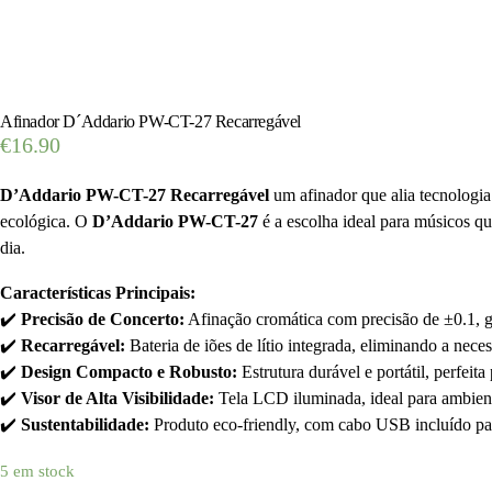
Afinador D´Addario PW-CT-27 Recarregável
€
16.90
D’Addario PW-CT-27 Recarregável
um afinador que alia tecnologia
ecológica. O
D’Addario PW-CT-27
é a escolha ideal para músicos qu
dia.
Características Principais:
✔️
Precisão de Concerto:
Afinação cromática com precisão de ±0.1, g
✔️
Recarregável:
Bateria de iões de lítio integrada, eliminando a neces
✔️
Design Compacto e Robusto:
Estrutura durável e portátil, perfeit
✔️
Visor de Alta Visibilidade:
Tela LCD iluminada, ideal para ambien
✔️
Sustentabilidade:
Produto eco-friendly, com cabo USB incluído para
5 em stock