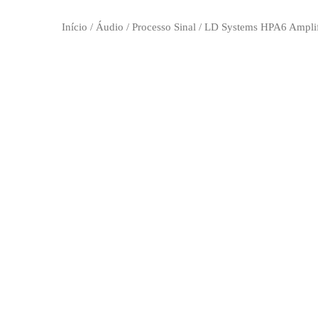
Início
/
Áudio
/
Processo Sinal
/ LD Systems HPA6 Amplif