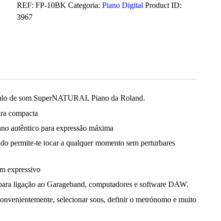
REF:
FP-10BK
Categoria:
Piano Digital
Product ID:
3967
módulo de som SuperNATURAL Piano da Roland.
ura compacta
ano autêntico para expressão máxima
lado permite-te tocar a qualquer momento sem perturbares
om expressivo
para ligação ao Garageband, computadores e software DAW.
convenientemente, selecionar sons, definir o metrónomo e muito